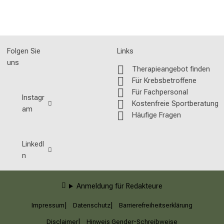
Folgen Sie
Links
uns
Therapieangebot finden
Für Krebsbetroffene
Für Fachpersonal
Instagr
Kostenfreie Sportberatung
am
Häufige Fragen
LinkedI
n
Anmeldung für Redakteure
Impressum
Datenschutz
Barrierefreiheitserklärung
Disclaimer
Hinweis Gender-Schreibweise