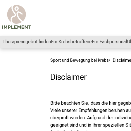
e
t
z
t
d
i
Therapieangebot finden
Für Krebsbetroffene
Für Fachpersonal
Ü
e
'
Sport und Bewegung bei Krebs
Disclaime
B
e
Disclaimer
w
e
g
d
Bitte beachten Sie, dass die hier gege
i
Viele unserer Empfehlungen beruhen auf 
c
überprüft wurden. Aufgrund der individ
h
geeignet sind und in Ihrer speziellen Sit
g