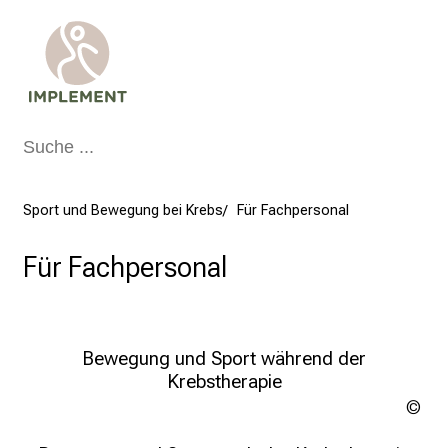
p
h
e
r
u
n
t
e
Sport und Bewegung bei Krebs
Für Fachpersonal
r
u
Für Fachpersonal
n
d
s
a
Bewegung und Sport während der
m
Krebstherapie
m
Ad
l
e