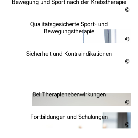
Bewegung und Sport nach der Krebstherapie
K
Gra
i
in der Nachsorge
von
l
Fre
Qualitätsgesicherte Sport- und
o
Bewegungstherapie
m
Med
e
t
Sicherheit und Kontraindikationen
e
Gra
r
von
f
Fre
ü
r
Bei Therapienebenwirkungen
d
Gra
e
Bewegung und Sport trotz Nebenwirkungen
von
n
Fre
Fortbildungen und Schulungen
g
Ad
u
t