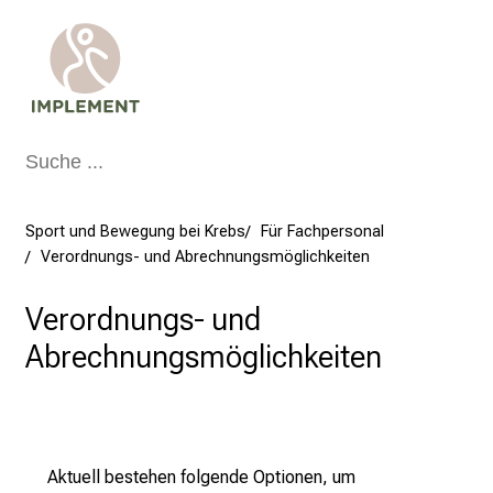
e
r
u
n
d
s
a
m
Sport und Bewegung bei Krebs
Für Fachpersonal
m
Verordnungs- und Abrechnungsmöglichkeiten
l
e
Verordnungs- und
K
i
Abrechnungsmöglichkeiten
l
o
m
e
Aktuell bestehen folgende Optionen, um
t