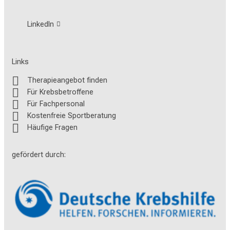
4
LinkedIn
Links
Ein Rezept für Krankengymnastik am Gerät (KGG-
Therapieangebot finden
Rezept) als aktuell ergänzende Möglichkeiten.
Für Krebsbetroffene
Für Fachpersonal
Kostenfreie Sportberatung
Häufige Fragen
Ausfüllhilfe Heilmittelverordnung
gefördert durch: