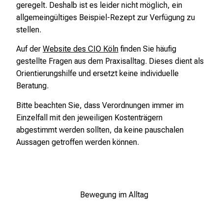
geregelt. Deshalb ist es leider nicht möglich, ein
.
qualitätsgesicherten Sport- und
allgemeingültiges Beispiel-Rezept zur Verfügung zu
G
Bewegungstherapie (z.B. OTT®). In diesem Fall
stellen.
e
erfolgt eine Kostenübernahme durch die jeweilige
m
Krankenkasse.
Auf der
Website des CIO Köln
finden Sie häufig
e
gestellte Fragen aus dem Praxisalltag. Dieses dient als
Wir beraten Sie gerne hinsichtlich der
i
Orientierungshilfe und ersetzt keine individuelle
Kostenübernahme im Rahmen der
n
Beratung.
Selektivverträge.
Schreiben Sie uns hierzu gerne
s
eine
E-Mail
.
Bitte beachten Sie, dass Verordnungen immer im
a
Einzelfall mit den jeweiligen Kostenträgern
m
abgestimmt werden sollten, da keine pauschalen
m
Aussagen getroffen werden können.
a
c
2
h
e
n
Bewegung im Alltag
w
i