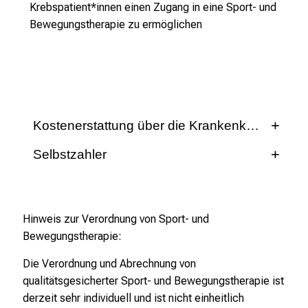
Krebspatient*innen einen Zugang in eine Sport- und
e
Bewegungstherapie zu ermöglichen
r
f
ü
r
d
e
Kostenerstattung über die Krankenkassen
n
1
g
Selbstzahler
u
t
Die Kosten für Sport- und Bewegungstherapie
e
können von den Patient*innen übernommen
n
Hinweis zur Verordnung von Sport- und
werden.
Selektivverträge
Z
Bewegungstherapie:
w
Vereinzelt besteht zwischen der
Die Verordnung und Abrechnung von
e
Krankenversicherung der Patientin oder des
qualitätsgesicherter Sport- und Bewegungstherapie ist
c
Patienten und einer Behandlungseinrichtung ein
derzeit sehr individuell und ist nicht einheitlich
k
Selektivvertrag zur Abrechnung der