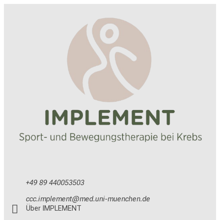
+49 89 440053503
yyy/lvöäiviudb
vimtfulGvfiuyziu mi
Über IMPLEMENT