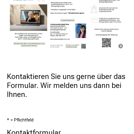
m
a
c
h
e
n
IMPL
w
Proje
i
r
e
Kontaktieren Sie uns gerne über das 
i
Formular. Wir melden uns dann bei 
n
Ihnen.
e
n
U
n
* = Pflichtfeld
t
Kontaktformular
e