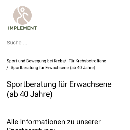
e
K
i
l
o
m
e
t
Sport und Bewegung bei Krebs
Für Krebsbetroffene
e
Sportberatung für Erwachsene (ab 40 Jahre)
r
f
Sportberatung für Erwachsene
ü
(ab 40 Jahre)
r
d
e
n
Alle Informationen zu unserer 
g
u