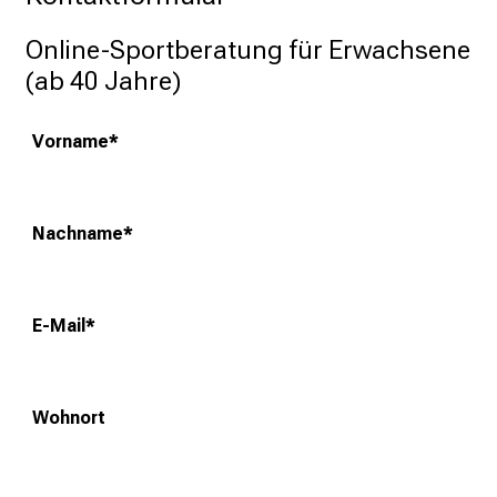
r
Online-Sportberatung für Erwachsene 
s
(ab 40 Jahre)
c
h
i
Vorname
*
e
d
!
Nachname
*
Weitere Informationen zur Veranstaltung
E-Mail
*
Schließen
Wohnort